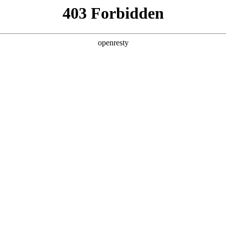
产品及服务
行业解决方案
合作伙伴
投资者关系
简称“z6com尊龙数码”、“我们”和“我们的”）深知隐私对您的重要性
》（下文简称“本政策”）。本政策阐述了z6com尊龙数码如何处理您的个人数
com尊龙数码在补充政策中，或者在收集数据时提供的通知中发布。
：